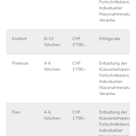
Fortschrittsbericht,
Individueller
Massnahmenplan in
Verantw.
Komfort
8-10
CHF
Erfolgsrate
Wochen
3'790.–
Premium
4-6
CHF
Entlastung der
Wochen
1'790.–
Klassenlehrperson
Fortschrittsbericht,
Individueller
Massnahmenplan in
Verantw.
Flex
4-6
CHF
Entlastung der
Wochen
1'790.–
Klassenlehrperson
Fortschrittsbericht,
Individueller