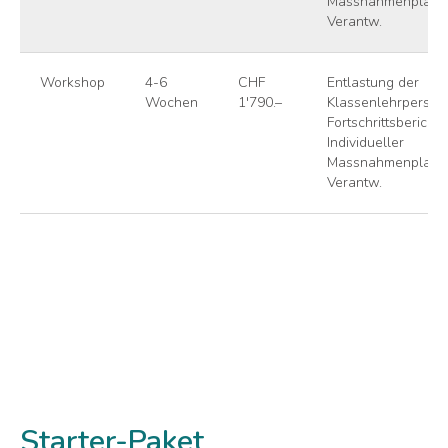
Massnahmenplan in
Verantw.
Workshop
4-6
CHF
Entlastung der
Wochen
1'790.–
Klassenlehrperson
Fortschrittsbericht,
Individueller
Massnahmenplan in
Verantw.
Starter-Paket